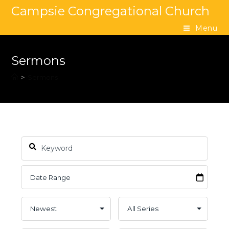
Campsie Congregational Church
Menu
Sermons
>
Sermons