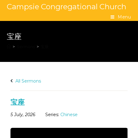
Campsie Congregational Church
Menu
宝座
>
Sermons
>
宝座
All Sermons
宝座
5 July, 2026
Series:
Chinese