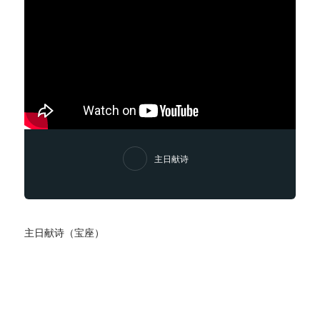
主日献诗
主日献诗（宝座）